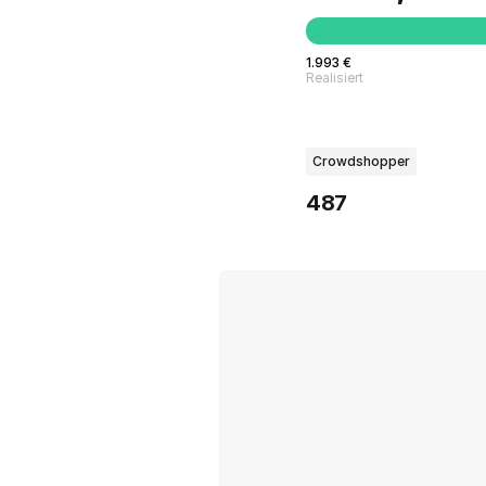
1.993 €
Realisiert
Crowdshopper
487